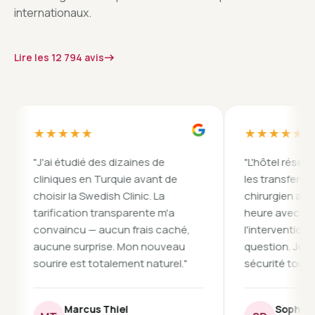
internationaux.
Lire les 12 794 avis
★★★★★
★★★★★
"J'ai étudié des dizaines de
"L'hôtel réservé étai
cliniques en Turquie avant de
les transferts à l'heu
choisir la Swedish Clinic. La
chirurgien a passé pl
tarification transparente m'a
heure avec moi avan
convaincu — aucun frais caché,
l'intervention à rép
aucune surprise. Mon nouveau
question. Je me suis 
sourire est totalement naturel."
sécurité tout le temp
Marcus Thiel
Sophia Dijkstr