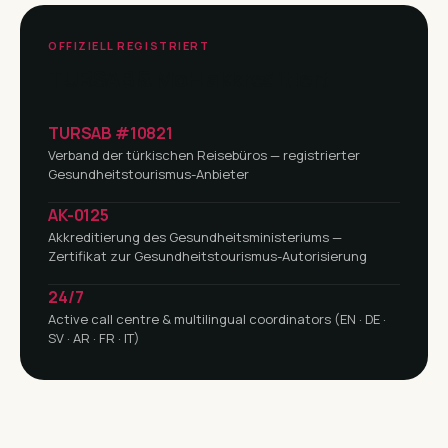
OFFIZIELL REGISTRIERT
TURSAB & MoH akkreditiert
TURSAB #10821
Verband der türkischen Reisebüros — registrierter
Gesundheitstourismus-Anbieter
AK-0125
Akkreditierung des Gesundheitsministeriums —
Zertifikat zur Gesundheitstourismus-Autorisierung
24/7
Active call centre & multilingual coordinators (EN · DE ·
SV · AR · FR · IT)