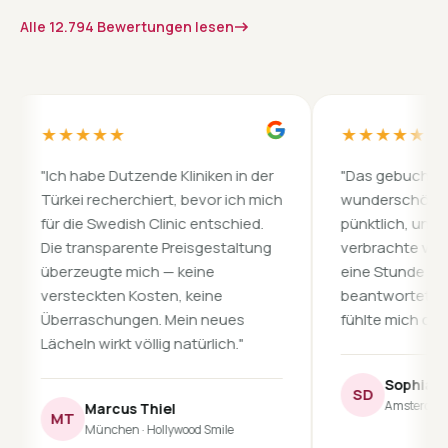
Alle 12.794 Bewertungen lesen
★★★★★
★★★★★
"Ich habe Dutzende Kliniken in der
"Das gebuchte Hotel 
Türkei recherchiert, bevor ich mich
wunderschön, die Tr
für die Swedish Clinic entschied.
pünktlich, und mein C
Die transparente Preisgestaltung
verbrachte vor dem Ei
überzeugte mich — keine
eine Stunde mit mir u
versteckten Kosten, keine
beantwortete jede Fr
Überraschungen. Mein neues
fühlte mich die ganze 
Lächeln wirkt völlig natürlich."
Sophia Dijkstra
SD
Amsterdam · Nasen
Marcus Thiel
MT
München · Hollywood Smile