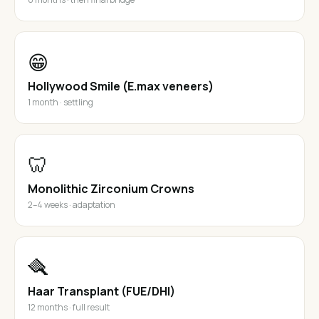
😁
Hollywood Smile (E.max veneers)
1 month · settling
🦷
Monolithic Zirconium Crowns
2–4 weeks · adaptation
🪮
Haar Transplant (FUE/DHI)
12 months · full result