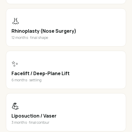
👃
Rhinoplasty (Nose Surgery)
12 months · final shape
✨
Facelift / Deep-Plane Lift
6 months · settling
💪
Liposuction / Vaser
3 months · final contour