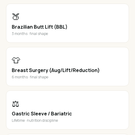
🍑
Brazilian Butt Lift (BBL)
3 months · final shape
👕
Breast Surgery (Aug/Lift/Reduction)
6 months · final shape
⚖️
Gastric Sleeve / Bariatric
Lifetime · nutrition discipline