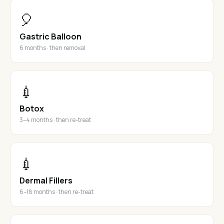
🎈
Gastric Balloon
6 months · then removal
💉
Botox
3–4 months · then re-treat
💉
Dermal Fillers
6–18 months · then re-treat