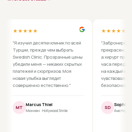
★★★★★
★★★★★
"Я изучил десятки клиник по всей
"Забронированный о
Турции, прежде чем выбрать
прекрасен, трансфер
Swedish Clinic. Прозрачные цены
а хирург провёл со 
убедили меня — никаких скрытых
часа перед операцие
платежей и сюрпризов. Моя
на каждый вопрос. Я 
новая улыбка выглядит
чувствовала себя в
совершенно естественно."
безопасности."
Marcus Thiel
Sophia Dijkstra
MT
SD
Мюнхен · Hollywood Smile
Амстердам · Риноп